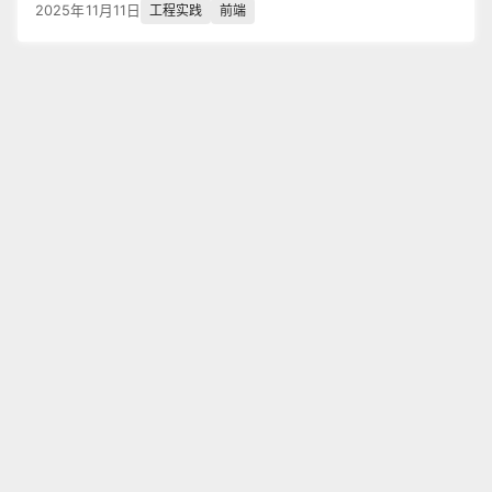
工程实践
前端
2025年11月11日
版权声明：
©
2025
最近更新
向站长留言
赣ICP备2021003257号-2
粤公网安备44030002002476号
RSS
ipv6
Powered by
Next.js