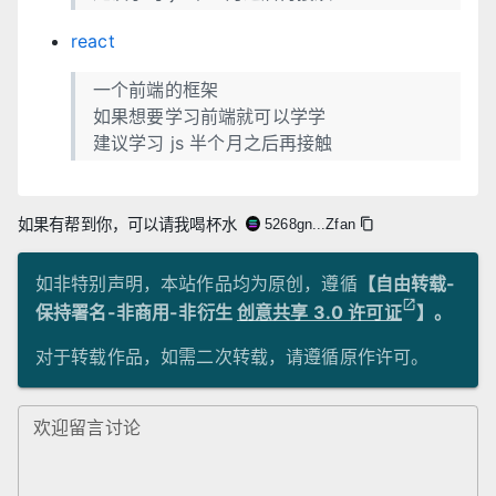
react
一个前端的框架
如果想要学习前端就可以学学
建议学习 js 半个月之后再接触
如果有帮到你，可以请我喝杯水
5268gn...Zfan
如非特别声明，本站作品均为原创，遵循
【自由转载-
保持署名-非商用-非衍生
创意共享 3.0 许可证
】。
对于转载作品，如需二次转载，请遵循原作许可。
欢迎留言讨论