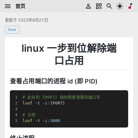
首页
更新于 2023年8月27日
linux
linux 一步到位解除端
口占用
查看占用端口的进程 id (即 PID)
# 此处的 {PORT} 指你需要查看的端口号
lsof
-t
 -i:
{
PORT
}
# 示例
lsof
-t
-i:3000