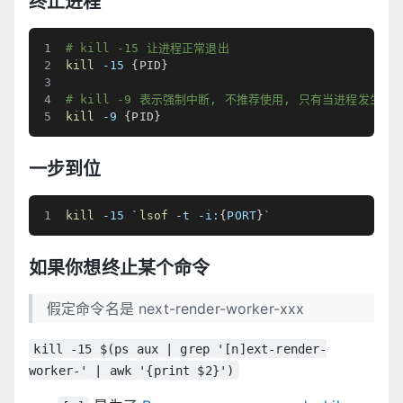
终止进程
# kill -15 让进程正常退出
kill
-15
{
PID
}
# kill -9 表示强制中断, 不推荐使用, 只有当进程发生异
kill
-9
{
PID
}
一步到位
kill
-15
`
lsof
-t
 -i:
{
PORT
}
`
如果你想终止某个命令
假定命令名是 next-render-worker-xxx
kill -15 $(ps aux | grep '[n]ext-render-
worker-' | awk '{print $2}')